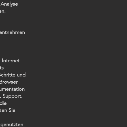
 Analyse
en,
, entnehmen
 Internet-
ts
Schritte und
-Browser
kumentation
. Support.
die
sen Sie
 genutzten