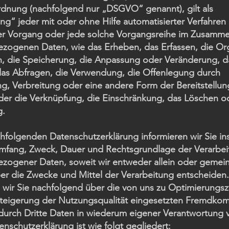
dnung (nachfolgend nur „DSGVO“ genannt), gilt als
ng“ jeder mit oder ohne Hilfe automatisierter Verfahren
er Vorgang oder jede solche Vorgangsreihe im Zusamm
zogenen Daten, wie das Erheben, das Erfassen, die Org
, die Speicherung, die Anpassung oder Veränderung, d
das Abfragen, die Verwendung, die Offenlegung durch
g, Verbreitung oder eine andere Form der Bereitstellun
der die Verknüpfung, die Einschränkung, das Löschen o
g.
chfolgenden Datenschutzerklärung informieren wir Sie i
Umfang, Zweck, Dauer und Rechtsgrundlage der Verarbe
zogener Daten, soweit wir entweder allein oder gemei
er die Zwecke und Mittel der Verarbeitung entscheide
n wir Sie nachfolgend über die von uns zu Optimierung
Steigerung der Nutzungsqualität eingesetzten Fremdko
durch Dritte Daten in wiederum eigener Verantwortung v
nschutzerklärung ist wie folgt gegliedert: