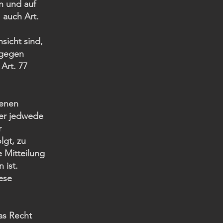
n und auf
 auch Art.
sicht sind,
 gegen
Art. 77
denen
ber jedwede
r
lgt, zu
e Mitteilung
 ist.
ese
as Recht