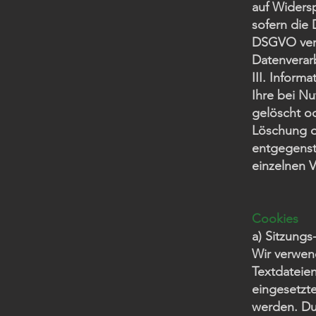
auf Widers
sofern die 
DSGVO vera
Datenverar
III. Inform
Ihre bei Nu
gelöscht od
Löschung d
entgegenst
einzelnen 
Cookies
a) Sitzung
Wir verwend
Textdateie
eingesetzt
werden. Du