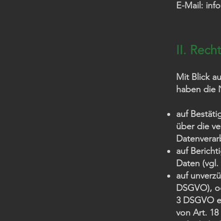
E-Mail: in
II. Rech
Mit Blick 
haben die 
auf Bestäti
über die ve
Datenverar
auf Bericht
Daten (vgl.
auf unverzü
DSGVO), ode
3 DSGVO er
von Art. 1