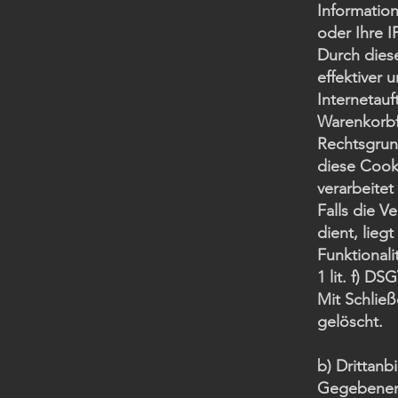
Information
oder Ihre I
Durch diese
effektiver 
Internetauf
Warenkorbf
Rechtsgrund
diese Cook
verarbeitet
Falls die 
dient, lieg
Funktionali
1 lit. f) DS
Mit Schlie
gelöscht.
b) Drittanb
Gegebenenf