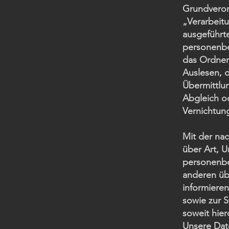
Grundveror
„Verarbeitu
ausgeführt
personenbe
das Ordnen
Auslesen, 
Übermittlun
Abgleich o
Vernichtun
Mit der na
über Art, 
personenbe
anderen üb
informiere
sowie zur 
soweit hier
Unsere Date