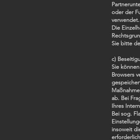
Partnerunt
oder der Fu
verwendet.
Die Einzel
Rechtsgrun
Sie bitte 
c) Beseitig
Sie können 
Browsers ve
gespeichert
Maßnahmen 
ab. Bei Fra
Ihres Inter
Bei sog. Fl
Einstellun
insoweit di
erforderli