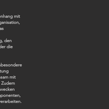
enhang mit
anisation,
as
g, den
der die
nsbesondere
itung
nsam mit
n. Zudem
szwecken
mponenten,
erarbeiten.