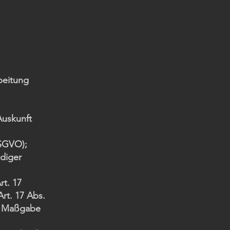
beitung
Auskunft
DSGVO);
ndiger
rt. 17
rt. 17 Abs.
ch Maßgabe