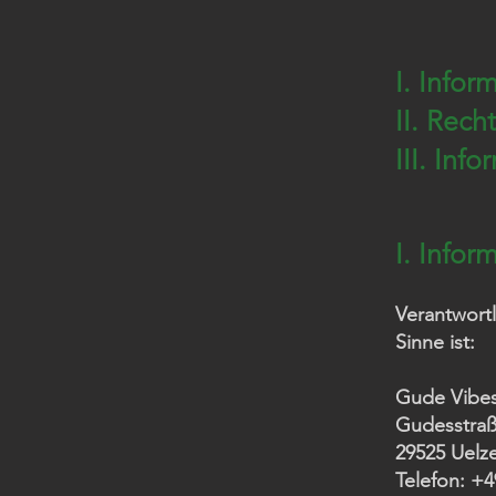
I. Infor
II. Rech
III. Inf
I. Infor
Verantwortl
Sinne ist:
Gude Vibes
Gudesstraß
29525 Uelz
Telefon: +4