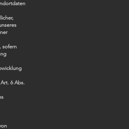
andortdaten
icher,
unseres
iner
, sofern
ung
abwicklung
 Art. 6 Abs.
es
von