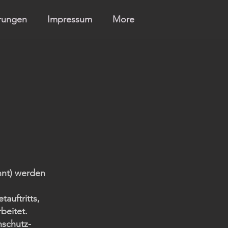
erungen
Impressum
More
nnt) werden
auftritts,
beitet.
nschutz-