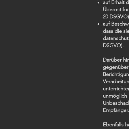
auf Erhalt 
Übermittlun
20 DSGVO)
auf Beschw
dass die s
datenschutz
DSGVO).
Darüber hin
gegenüber 
Berichtigu
Verarbeitun
unterrichte
unmöglich 
Unbeschade
Empfänger.
Ebenfalls 