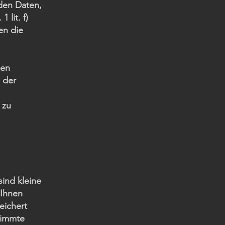
nden Daten,
lit. f)
en die
den
 der
 zu
sind kleine
 Ihnen
eichert
timmte